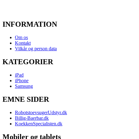
INFORMATION
Om os
Kontakt
Vilkår og person data
KATEGORIER
iPad
iPhone
Samsung
EMNE SIDER
RobotstoevsugerUdstyr.dk
Billig-Baerbar.dk
KoekkenSpecialisten.dk
Mobiler og tablets