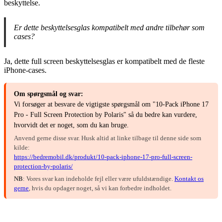
beskyttelse.
Er dette beskyttelsesglas kompatibelt med andre tilbehør som
cases?
Ja, dette full screen beskyttelsesglas er kompatibelt med de fleste
iPhone-cases.
Om spørgsmål og svar:
Vi forsøger at besvare de vigtigste spørgsmål om "10-Pack iPhone 17
Pro - Full Screen Protection by Polaris" så du bedre kan vurdere,
hvorvidt det er noget, som du kan bruge.
Anvend gerne disse svar. Husk altid at linke tilbage til denne side som
kilde:
https://bedremobil.dk/produkt/10-pack-iphone-17-pro-full-screen-
protection-by-polaris/
NB
: Vores svar kan indeholde fejl eller være ufuldstændige.
Kontakt os
gerne
, hvis du opdager noget, så vi kan forbedre indholdet.