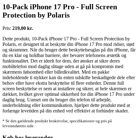
10-Pack iPhone 17 Pro - Full Screen
Protection by Polaris
Pris:
219,00 kr.
Dette produkt, 10-Pack iPhone 17 Pro - Full Screen Protection by
Polaris, er designet til at beskytte din iPhone 17 Pro mod ridser, stød
og skrammer. Når du bruger dette beskyttelsesglas på din iPhone, får
du en klar og holdbar barriere, der bevarer telefonens æstetik og
funktionalitet. Det er ideelt for dem, der ønsker at sikre deres
mobiltelefon mod daglig slitage uden at gå på kompromis med
skærmens følsomhed eller billedkvalitet. Med en pakke
indeholdende ti stykker kan du enten udskifte beskadigede dele efter
behov eller have ekstra beskyttelse til flere enheder. Denne full
screen beskyttelse er nem at installere og sikrer, at hele skærmen er
dækket, hvilket giver optimal sikkerhed for din iPhone 17 Pro under
daglig brug. Uanset om du bruger din telefon til arbejde,
underholdning eller kommunikation, hjælper dette produkt med at
forlænge levetiden på din enhed ved effektivt at forhindre skader.
* Se den gældende produkt beskrivelse, specifikationer og pris på
leverandørens side.
Køb hos leverandør