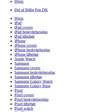
Hjem
Del af Billig Pris DK
Hjem
iPad
iPad covers
iPad beskyttelsesglas
iPad tilbehør
iPhone
iPhone covers
iPhone beskyttelseglas
iPhone tilbehør
Apple Watch
Samsung
Samsung covers
Samsung beskyttelsesglas
Samsung tilbehør
Samsung Galaxy Watch
Samsung Galaxy Ring
Pixel
Pixel covers
Pixel beskyttelsesglas
Pixel tilbehør
Pixel watch