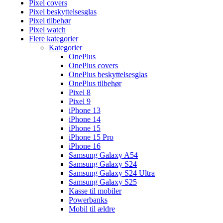
Pixel covers
Pixel beskyttelsesglas
Pixel tilbehør
Pixel watch
Flere kategorier
Kategorier
OnePlus
OnePlus covers
OnePlus beskyttelsesglas
OnePlus tilbehør
Pixel 8
Pixel 9
iPhone 13
iPhone 14
iPhone 15
iPhone 15 Pro
iPhone 16
Samsung Galaxy A54
Samsung Galaxy S24
Samsung Galaxy S24 Ultra
Samsung Galaxy S25
Kasse til mobiler
Powerbanks
Mobil til ældre