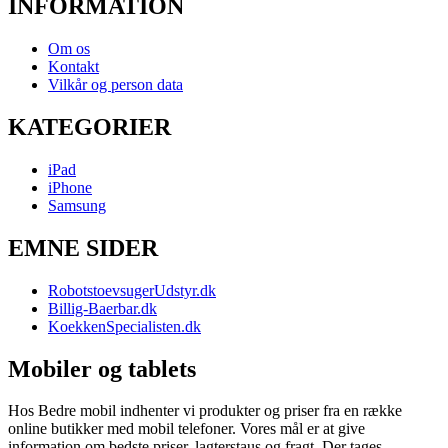
INFORMATION
Om os
Kontakt
Vilkår og person data
KATEGORIER
iPad
iPhone
Samsung
EMNE SIDER
RobotstoevsugerUdstyr.dk
Billig-Baerbar.dk
KoekkenSpecialisten.dk
Mobiler og tablets
Hos Bedre mobil indhenter vi produkter og priser fra en række
online butikker med mobil telefoner. Vores mål er at give
information om bedste priser, lagterstaus og fragt. Der tages