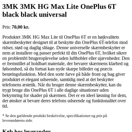
3MK 3MK HG Max Lite OnePlus 6T
black black universal
Pris:
70,00 kr.
Produktet 3MK HG Max Lite til OnePlus 6T er en højkvalitets
skærmbeskytter designet til at beskytte din OnePlus 6T-telefon mod
ridser, stød og daglig slitage. Denne universelle skærmbeskytter er
nem at installere og passer perfekt til din OnePlus 6T, hvilket sikrer
en problemfri brugeroplevelse uden luftbobler eller ujævnheder. Den
er fremstillet af holdbart materiale, der bevarer skærmens klarhed og
følsomhed, så du fortsat kan nyde skarpe billeder og præcis
berøringsfunktion. Med den sorte farve på både front og bag giver
produktet et elegant udseende, samtidig med at det beskytter
telefonens æstetik. Når du bruger denne skærmbeskytter, kan du
trygt bruge din OnePlus 6T i alle daglige situationer uden
bekymring for skader på skærmen. Det er en ideel løsning for dem,
der ønsker at bevare deres telefons udseende og funktionalitet over
tid.
* Se den gældende produkt beskrivelse, specifikationer og pris på
leverandørens side.
Køb hos leverandør