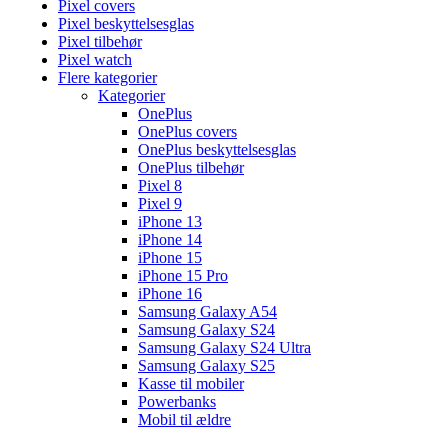
Pixel covers
Pixel beskyttelsesglas
Pixel tilbehør
Pixel watch
Flere kategorier
Kategorier
OnePlus
OnePlus covers
OnePlus beskyttelsesglas
OnePlus tilbehør
Pixel 8
Pixel 9
iPhone 13
iPhone 14
iPhone 15
iPhone 15 Pro
iPhone 16
Samsung Galaxy A54
Samsung Galaxy S24
Samsung Galaxy S24 Ultra
Samsung Galaxy S25
Kasse til mobiler
Powerbanks
Mobil til ældre