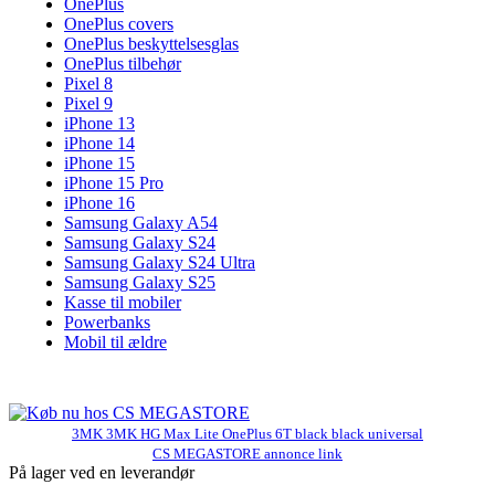
OnePlus
OnePlus covers
OnePlus beskyttelsesglas
OnePlus tilbehør
Pixel 8
Pixel 9
iPhone 13
iPhone 14
iPhone 15
iPhone 15 Pro
iPhone 16
Samsung Galaxy A54
Samsung Galaxy S24
Samsung Galaxy S24 Ultra
Samsung Galaxy S25
Kasse til mobiler
Powerbanks
Mobil til ældre
3MK 3MK HG Max Lite OnePlus 6T black black universal
CS MEGASTORE annonce link
På lager ved en leverandør