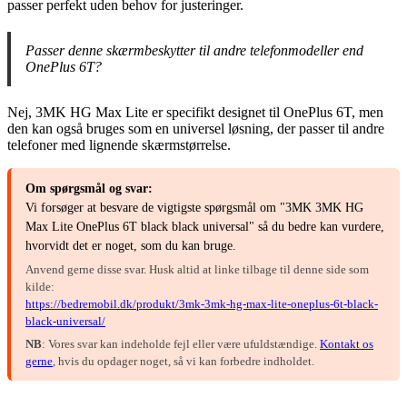
passer perfekt uden behov for justeringer.
Passer denne skærmbeskytter til andre telefonmodeller end
OnePlus 6T?
Nej, 3MK HG Max Lite er specifikt designet til OnePlus 6T, men
den kan også bruges som en universel løsning, der passer til andre
telefoner med lignende skærmstørrelse.
Om spørgsmål og svar:
Vi forsøger at besvare de vigtigste spørgsmål om "3MK 3MK HG
Max Lite OnePlus 6T black black universal" så du bedre kan vurdere,
hvorvidt det er noget, som du kan bruge.
Anvend gerne disse svar. Husk altid at linke tilbage til denne side som
kilde:
https://bedremobil.dk/produkt/3mk-3mk-hg-max-lite-oneplus-6t-black-
black-universal/
NB
: Vores svar kan indeholde fejl eller være ufuldstændige.
Kontakt os
gerne
, hvis du opdager noget, så vi kan forbedre indholdet.