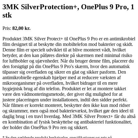
3MK SilverProtection+, OnePlus 9 Pro, 1
stk
Pris:
82,00 kr.
Produktet 3MK Silver Protect+ til OnePlus 9 Pro er en antimikrobiel
film designet til at beskytte din mobiltelefon mod bakterier og skidt.
Denne film er specielt udviklet til at blive monteret vådt, hvilket
betyder, at den kan påføres direkte på skærmen med minimal risiko
for luftbobler og ujævnheder. Når du bruger denne film, placerer du
den forsigtigt på din OnePlus 9 Pro's skærm, hvor den automatisk
tilpasser sig overfladen og sikrer en glat og sikker pasform. Den
antimikrobielle egenskab hjælper med at reducere væksten af
mikroorganismer på overfladen, hvilket bidrager til en mere
hygiejnisk brug af din telefon. Produktet er let at montere takket
være den vådmonteringsmetode, der giver dig mulighed for at
justere placeringen under installationen, indtil den sidder perfekt.
Når filmen er korrekt monteret, beskytter den ikke kun mod ridser
og skrammer, men også mod bakterievækst, hvilket gør den ideel til
daglig brug i en travl hverdag. Med 3MK Silver Protect+ får du altså
en kombination af fysisk beskyttelse og antibakteriel funktionalitet,
der holder din OnePlus 9 Pro ren og sikkert.
* Se den gældende produkt beskrivelse, specifikationer og pris på