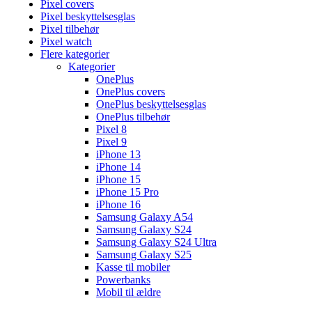
Pixel covers
Pixel beskyttelsesglas
Pixel tilbehør
Pixel watch
Flere kategorier
Kategorier
OnePlus
OnePlus covers
OnePlus beskyttelsesglas
OnePlus tilbehør
Pixel 8
Pixel 9
iPhone 13
iPhone 14
iPhone 15
iPhone 15 Pro
iPhone 16
Samsung Galaxy A54
Samsung Galaxy S24
Samsung Galaxy S24 Ultra
Samsung Galaxy S25
Kasse til mobiler
Powerbanks
Mobil til ældre