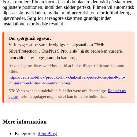
For at montere filmen korrekt, skal du placere den vådt på skærmen
og justere positionen, indtil den sidder perfekt. Filmen vil automatisk
tilpasse sig overfladen, hvilket minimerer risikoen for luftbobler og
ujævnheder. Sørg for at rengøre skærmen grundigt inden
installationen for bedste resultat.
Om spørgsmål og svar:
Vi forsøger at besvare de vigtigste spørgsmål om "3MK
SilverProtection+, OnePlus 9 Pro, 1 stk" så du bedre kan vurdere,
hvorvidt det er noget, som du kan bruge.
Anvend gerne disse svar. Husk altid at linke tilbage til denne side som
kilde:
https://bedremobil.dk/produkt/3mk-3mk-silver-protect-oneplus-9-pro-
antimikrobiel-film-til-vaadmontering/
NB
: Vores svar kan indeholde fejl eller være ufuldstændige.
Kontakt os
gerne
, hvis du opdager noget, så vi kan forbedre indholdet.
Mere information
Kategorier :
[OnePlus]