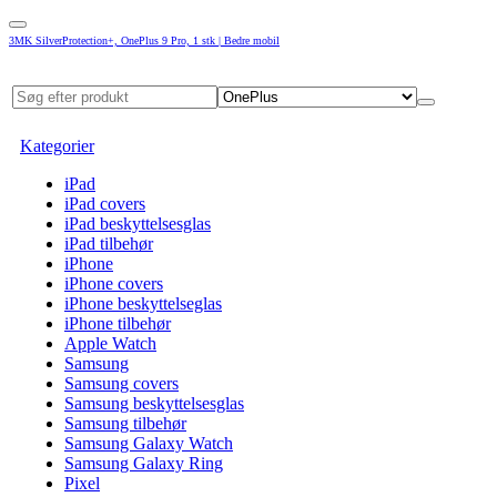
3MK SilverProtection+, OnePlus 9 Pro, 1 stk | Bedre mobil
Kategorier
iPad
iPad covers
iPad beskyttelsesglas
iPad tilbehør
iPhone
iPhone covers
iPhone beskyttelseglas
iPhone tilbehør
Apple Watch
Samsung
Samsung covers
Samsung beskyttelsesglas
Samsung tilbehør
Samsung Galaxy Watch
Samsung Galaxy Ring
Pixel