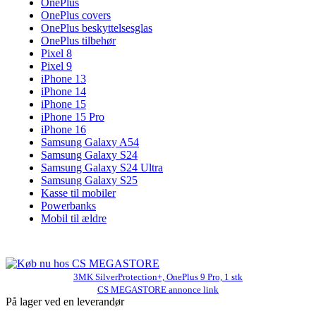
OnePlus
OnePlus covers
OnePlus beskyttelsesglas
OnePlus tilbehør
Pixel 8
Pixel 9
iPhone 13
iPhone 14
iPhone 15
iPhone 15 Pro
iPhone 16
Samsung Galaxy A54
Samsung Galaxy S24
Samsung Galaxy S24 Ultra
Samsung Galaxy S25
Kasse til mobiler
Powerbanks
Mobil til ældre
3MK SilverProtection+, OnePlus 9 Pro, 1 stk
CS MEGASTORE annonce link
På lager ved en leverandør