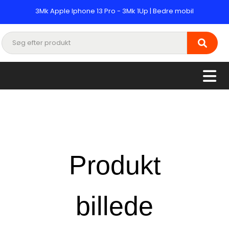
3Mk Apple Iphone 13 Pro - 3Mk 1Up | Bedre mobil