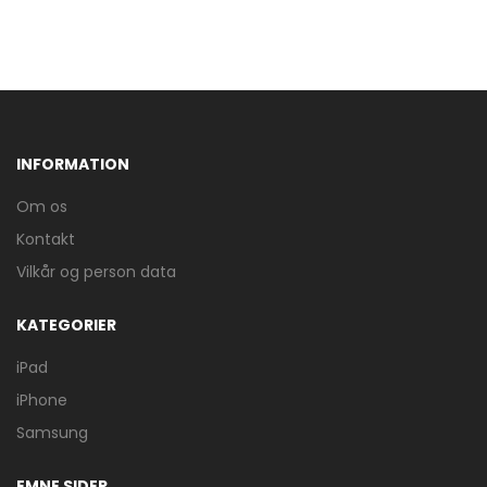
INFORMATION
Om os
Kontakt
Vilkår og person data
KATEGORIER
iPad
iPhone
Samsung
EMNE SIDER