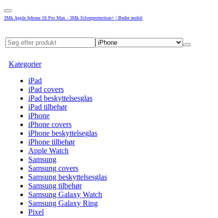
3Mk Apple Iphone 16 Pro Max - 3Mk Silverprotection+ | Bedre mobil
Kategorier
iPad
iPad covers
iPad beskyttelsesglas
iPad tilbehør
iPhone
iPhone covers
iPhone beskyttelseglas
iPhone tilbehør
Apple Watch
Samsung
Samsung covers
Samsung beskyttelsesglas
Samsung tilbehør
Samsung Galaxy Watch
Samsung Galaxy Ring
Pixel