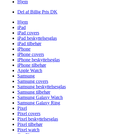
Hjem
Del af Billig Pris DK
Hjem
iPad
iPad covers
iPad beskyttelsesglas
iPad tilbehør
iPhone
iPhone covers
iPhone beskyttelseglas
iPhone tilbehør
Apple Watch
Samsung
Samsung covers
Samsung beskyttelsesglas
Samsung tilbehør
Samsung Galaxy Watch
Samsung Galaxy Ring
Pixel
Pixel covers
Pixel beskyttelsesglas
Pixel tilbehør
Pixel watch