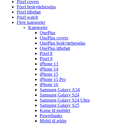
Pixel covers
Pixel beskyttelsesglas
Pixel tilbehør
Pixel watch
Flere kategorier
Kategorier
OnePlus
OnePlus covers
OnePlus beskyttelsesglas
OnePlus tilbehør
Pixel 8
Pixel 9
iPhone 13
iPhone 14
iPhone 15
iPhone 15 Pro
iPhone 16
Samsung Galaxy A54
Samsung Galaxy S24
Samsung Galaxy S24 Ultra
Samsung Galaxy S25
Kasse til mobiler
Powerbanks
Mobil til ældre