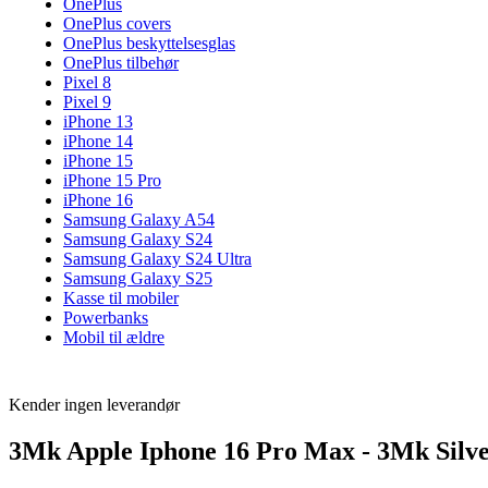
OnePlus
OnePlus covers
OnePlus beskyttelsesglas
OnePlus tilbehør
Pixel 8
Pixel 9
iPhone 13
iPhone 14
iPhone 15
iPhone 15 Pro
iPhone 16
Samsung Galaxy A54
Samsung Galaxy S24
Samsung Galaxy S24 Ultra
Samsung Galaxy S25
Kasse til mobiler
Powerbanks
Mobil til ældre
Kender ingen leverandør
3Mk Apple Iphone 16 Pro Max - 3Mk Silve