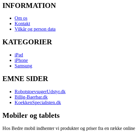
INFORMATION
Om os
Kontakt
Vilkår og person data
KATEGORIER
iPad
iPhone
Samsung
EMNE SIDER
RobotstoevsugerUdstyr.dk
Billig-Baerbar.dk
KoekkenSpecialisten.dk
Mobiler og tablets
Hos Bedre mobil indhenter vi produkter og priser fra en række online b