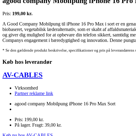
agood company Mobilpung iPhone 16 Pro
Pris:
199,00 kr.
A Good Company Mobilpung til iPhone 16 Pro Max i sort er en genanvend
biobaseret, vegetabilsk læderalternativ, som er skabt af affaldsmateria
og giver dig mulighed for at opbevare din telefon sikkert, samtidig m
Companys engagement i bæredygtighed og innovation. Denne pungtaske e
* Se den gældende produkt beskrivelse, specifikationer og pris på leverandørens 
Køb hos leverandør
AV-CABLES
Virksomhed
Partner reklame link
agood company Mobilpung iPhone 16 Pro Max Sort
Pris: 199,00 kr.
På lager. Fragt: 39,00 kr.
Køb nu hos AV-CABLES