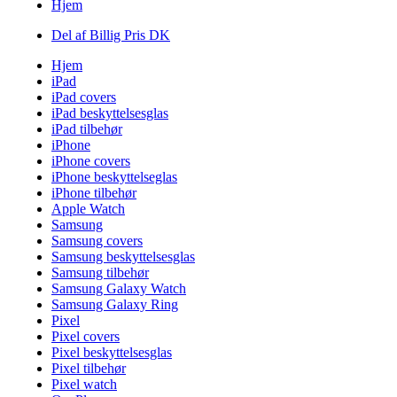
Hjem
Del af Billig Pris DK
Hjem
iPad
iPad covers
iPad beskyttelsesglas
iPad tilbehør
iPhone
iPhone covers
iPhone beskyttelseglas
iPhone tilbehør
Apple Watch
Samsung
Samsung covers
Samsung beskyttelsesglas
Samsung tilbehør
Samsung Galaxy Watch
Samsung Galaxy Ring
Pixel
Pixel covers
Pixel beskyttelsesglas
Pixel tilbehør
Pixel watch