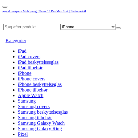
agood company Mobilpung iPhone 16 Pro Max Sort | Bedre mobil
Kategorier
iPad
iPad covers
iPad beskyttelsesglas
iPad tilbehør
iPhone
iPhone covers
iPhone beskyttelseglas
iPhone tilbehør
Apple Watch
Samsung
Samsung covers
Samsung beskyttelsesglas
Samsung tilbehør
Samsung Galaxy Watch
Samsung Galaxy Ring
Pixel