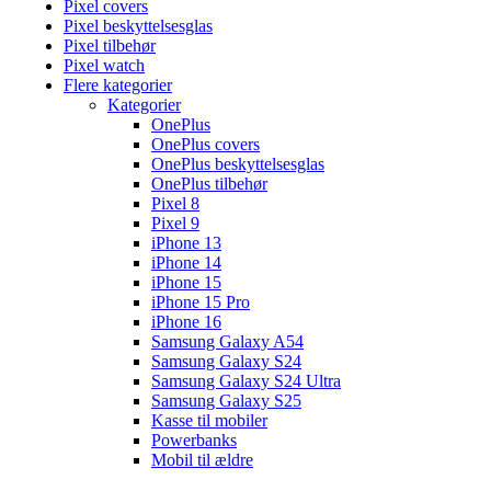
Pixel covers
Pixel beskyttelsesglas
Pixel tilbehør
Pixel watch
Flere kategorier
Kategorier
OnePlus
OnePlus covers
OnePlus beskyttelsesglas
OnePlus tilbehør
Pixel 8
Pixel 9
iPhone 13
iPhone 14
iPhone 15
iPhone 15 Pro
iPhone 16
Samsung Galaxy A54
Samsung Galaxy S24
Samsung Galaxy S24 Ultra
Samsung Galaxy S25
Kasse til mobiler
Powerbanks
Mobil til ældre