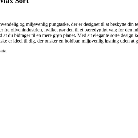
 Max Sort
elig og miljøvenlig pungtaske, der er designet til at beskytte din tele
ler fra olivenindustrien, hvilket gør den til et bæredygtigt valg for den
ed at du bidrager til en mere grøn planet. Med sit elegante sorte desig
r ideel til dig, der ønsker en holdbar, miljøvenlig løsning uden at gå
side.