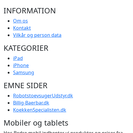
INFORMATION
Om os
Kontakt
Vilkår og person data
KATEGORIER
iPad
iPhone
Samsung
EMNE SIDER
RobotstoevsugerUdstyr.dk
Billig-Baerbar.dk
KoekkenSpecialisten.dk
Mobiler og tablets
Hos Bedre mobil indhenter vi produkter og priser fra