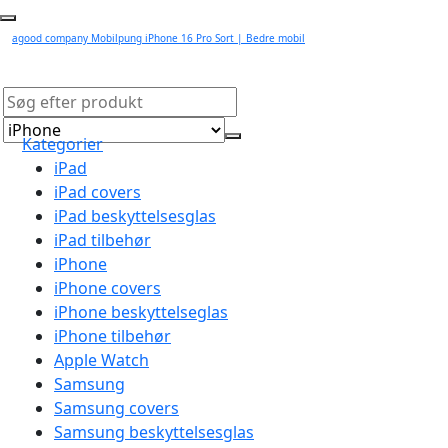
agood company Mobilpung iPhone 16 Pro Sort | Bedre mobil
Kategorier
iPad
iPad covers
iPad beskyttelsesglas
iPad tilbehør
iPhone
iPhone covers
iPhone beskyttelseglas
iPhone tilbehør
Apple Watch
Samsung
Samsung covers
Samsung beskyttelsesglas