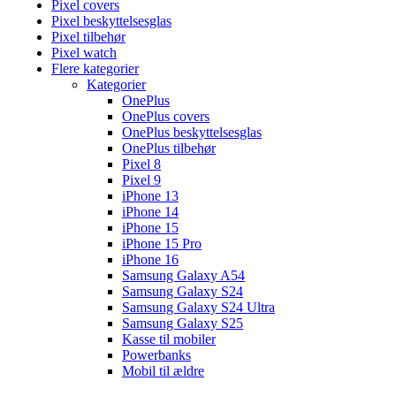
Pixel covers
Pixel beskyttelsesglas
Pixel tilbehør
Pixel watch
Flere kategorier
Kategorier
OnePlus
OnePlus covers
OnePlus beskyttelsesglas
OnePlus tilbehør
Pixel 8
Pixel 9
iPhone 13
iPhone 14
iPhone 15
iPhone 15 Pro
iPhone 16
Samsung Galaxy A54
Samsung Galaxy S24
Samsung Galaxy S24 Ultra
Samsung Galaxy S25
Kasse til mobiler
Powerbanks
Mobil til ældre