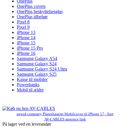
OnePlus
OnePlus covers
OnePlus beskyttelsesglas
OnePlus tilbehør
Pixel 8
Pixel 9
iPhone 13
iPhone 14
iPhone 15
iPhone 15 Pro
iPhone 16
Samsung Galaxy A54
Samsung Galaxy S24
Samsung Galaxy S24 Ultra
Samsung Galaxy S25
Kasse til mobiler
Powerbanks
Mobil til ældre
agood company Plantebaseret Mobilcover til iPhone 17 - Sort
AV-CABLES annonce link
På lager ved en leverandør