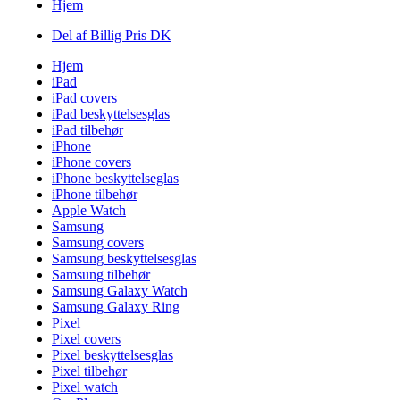
Hjem
Del af Billig Pris DK
Hjem
iPad
iPad covers
iPad beskyttelsesglas
iPad tilbehør
iPhone
iPhone covers
iPhone beskyttelseglas
iPhone tilbehør
Apple Watch
Samsung
Samsung covers
Samsung beskyttelsesglas
Samsung tilbehør
Samsung Galaxy Watch
Samsung Galaxy Ring
Pixel
Pixel covers
Pixel beskyttelsesglas
Pixel tilbehør
Pixel watch