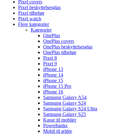
Pixel covers
Pixel beskyttelsesglas
Pixel tilbehør
Pixel watch
Flere kategorier
Kategorier
OnePlus
OnePlus covers
OnePlus beskyttelsesglas
OnePlus tilbehør
Pixel 8
Pixel 9
iPhone 13
iPhone 14
iPhone 15
iPhone 15 Pro
iPhone 16
Samsung Galaxy A54
Samsung Galaxy S24
Samsung Galaxy S24 Ultra
Samsung Galaxy S25
Kasse til mobiler
Powerbanks
Mobil til ældre