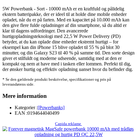
5W Powerbank - Sort - 10000 mAh er en kraftfuld og pålidelig
ekstern batteripakke, der er ideel til at holde dine mobile enheder
opladet, når du er på farten. Med en kapacitet på 10.000 mAh kan
den give flere fulde opladninger af din smartphone, så du altid er
klar til dagens udfordringer. Den avancerede
hurtigopladningsteknologi med 22,5 W Power Delivery (PD)
betyder, at du kan oplade dine enheder ekstremt hurtigt – for
eksempel kan din iPhone 15 blive opladet til 55 % på blot 30
minutter, og din Galaxy S23 til 40 % på samme tid. Den sorte design
giver et stilfuldt og moderne udseende, samtidig med at den er
kompakt og nem at have med i tasken eller lommen. Perfekt til dig,
der ønsker hurtig og effektiv opladning uanset hvor du befinder dig.
* Se den gældende produkt beskrivelse, specifikationer og pris på
leverandørens side.
Mere information
Kategorier :
[Powerbanks]
EAN :
0194644040499
Capida reklame