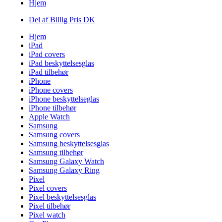
Hjem
Del af Billig Pris DK
Hjem
iPad
iPad covers
iPad beskyttelsesglas
iPad tilbehør
iPhone
iPhone covers
iPhone beskyttelseglas
iPhone tilbehør
Apple Watch
Samsung
Samsung covers
Samsung beskyttelsesglas
Samsung tilbehør
Samsung Galaxy Watch
Samsung Galaxy Ring
Pixel
Pixel covers
Pixel beskyttelsesglas
Pixel tilbehør
Pixel watch