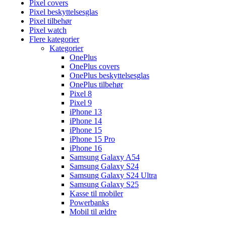
Pixel covers
Pixel beskyttelsesglas
Pixel tilbehør
Pixel watch
Flere kategorier
Kategorier
OnePlus
OnePlus covers
OnePlus beskyttelsesglas
OnePlus tilbehør
Pixel 8
Pixel 9
iPhone 13
iPhone 14
iPhone 15
iPhone 15 Pro
iPhone 16
Samsung Galaxy A54
Samsung Galaxy S24
Samsung Galaxy S24 Ultra
Samsung Galaxy S25
Kasse til mobiler
Powerbanks
Mobil til ældre