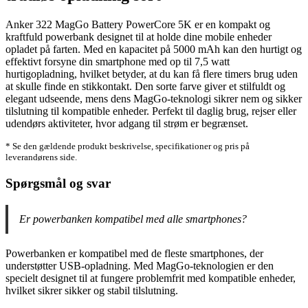
Anker 322 MagGo Battery PowerCore 5K er en kompakt og
kraftfuld powerbank designet til at holde dine mobile enheder
opladet på farten. Med en kapacitet på 5000 mAh kan den hurtigt og
effektivt forsyne din smartphone med op til 7,5 watt
hurtigopladning, hvilket betyder, at du kan få flere timers brug uden
at skulle finde en stikkontakt. Den sorte farve giver et stilfuldt og
elegant udseende, mens dens MagGo-teknologi sikrer nem og sikker
tilslutning til kompatible enheder. Perfekt til daglig brug, rejser eller
udendørs aktiviteter, hvor adgang til strøm er begrænset.
* Se den gældende produkt beskrivelse, specifikationer og pris på
leverandørens side.
Spørgsmål og svar
Er powerbanken kompatibel med alle smartphones?
Powerbanken er kompatibel med de fleste smartphones, der
understøtter USB-opladning. Med MagGo-teknologien er den
specielt designet til at fungere problemfrit med kompatible enheder,
hvilket sikrer sikker og stabil tilslutning.