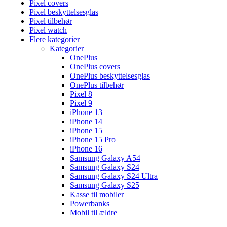
Pixel covers
Pixel beskyttelsesglas
Pixel tilbehør
Pixel watch
Flere kategorier
Kategorier
OnePlus
OnePlus covers
OnePlus beskyttelsesglas
OnePlus tilbehør
Pixel 8
Pixel 9
iPhone 13
iPhone 14
iPhone 15
iPhone 15 Pro
iPhone 16
Samsung Galaxy A54
Samsung Galaxy S24
Samsung Galaxy S24 Ultra
Samsung Galaxy S25
Kasse til mobiler
Powerbanks
Mobil til ældre