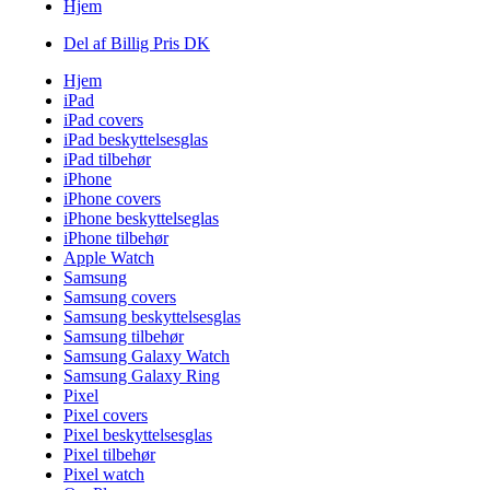
Hjem
Del af Billig Pris DK
Hjem
iPad
iPad covers
iPad beskyttelsesglas
iPad tilbehør
iPhone
iPhone covers
iPhone beskyttelseglas
iPhone tilbehør
Apple Watch
Samsung
Samsung covers
Samsung beskyttelsesglas
Samsung tilbehør
Samsung Galaxy Watch
Samsung Galaxy Ring
Pixel
Pixel covers
Pixel beskyttelsesglas
Pixel tilbehør
Pixel watch