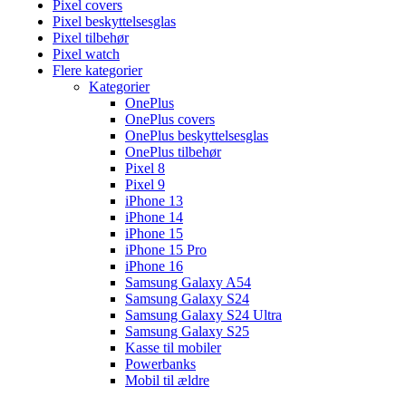
Pixel covers
Pixel beskyttelsesglas
Pixel tilbehør
Pixel watch
Flere kategorier
Kategorier
OnePlus
OnePlus covers
OnePlus beskyttelsesglas
OnePlus tilbehør
Pixel 8
Pixel 9
iPhone 13
iPhone 14
iPhone 15
iPhone 15 Pro
iPhone 16
Samsung Galaxy A54
Samsung Galaxy S24
Samsung Galaxy S24 Ultra
Samsung Galaxy S25
Kasse til mobiler
Powerbanks
Mobil til ældre