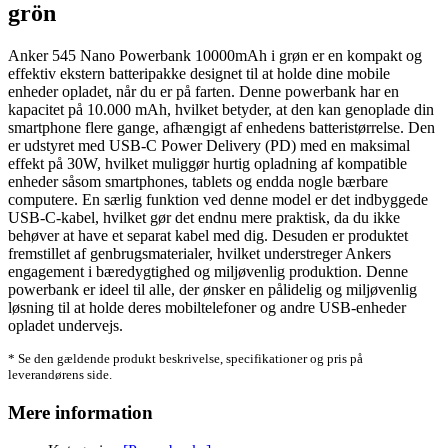
grön
Anker 545 Nano Powerbank 10000mAh i grøn er en kompakt og
effektiv ekstern batteripakke designet til at holde dine mobile
enheder opladet, når du er på farten. Denne powerbank har en
kapacitet på 10.000 mAh, hvilket betyder, at den kan genoplade din
smartphone flere gange, afhængigt af enhedens batteristørrelse. Den
er udstyret med USB-C Power Delivery (PD) med en maksimal
effekt på 30W, hvilket muliggør hurtig opladning af kompatible
enheder såsom smartphones, tablets og endda nogle bærbare
computere. En særlig funktion ved denne model er det indbyggede
USB-C-kabel, hvilket gør det endnu mere praktisk, da du ikke
behøver at have et separat kabel med dig. Desuden er produktet
fremstillet af genbrugsmaterialer, hvilket understreger Ankers
engagement i bæredygtighed og miljøvenlig produktion. Denne
powerbank er ideel til alle, der ønsker en pålidelig og miljøvenlig
løsning til at holde deres mobiltelefoner og andre USB-enheder
opladet undervejs.
* Se den gældende produkt beskrivelse, specifikationer og pris på
leverandørens side.
Mere information