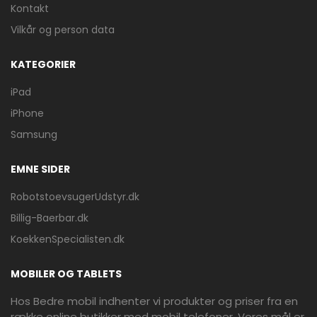
Kontakt
Vilkår og person data
KATEGORIER
iPad
iPhone
Samsung
EMNE SIDER
RobotstoevsugerUdstyr.dk
Billig-Baerbar.dk
KoekkenSpecialisten.dk
MOBILER OG TABLETS
Hos Bedre mobil indhenter vi produkter og priser fra en
række online butikker med mobil telefoner. Vores mål er