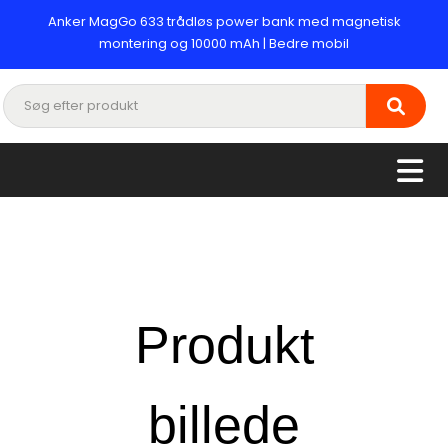
Anker MagGo 633 trådløs power bank med magnetisk
montering og 10000 mAh | Bedre mobil