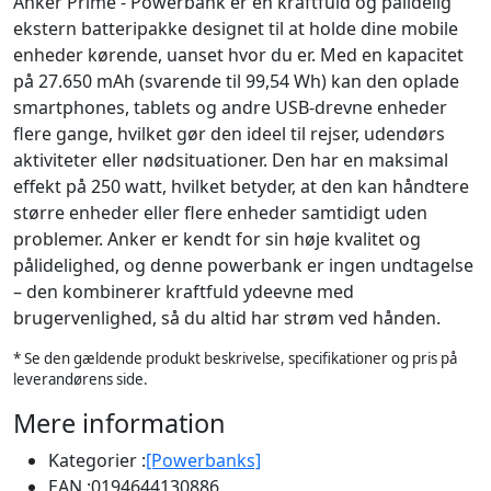
Anker Prime - Powerbank er en kraftfuld og pålidelig
ekstern batteripakke designet til at holde dine mobile
enheder kørende, uanset hvor du er. Med en kapacitet
på 27.650 mAh (svarende til 99,54 Wh) kan den oplade
smartphones, tablets og andre USB-drevne enheder
flere gange, hvilket gør den ideel til rejser, udendørs
aktiviteter eller nødsituationer. Den har en maksimal
effekt på 250 watt, hvilket betyder, at den kan håndtere
større enheder eller flere enheder samtidigt uden
problemer. Anker er kendt for sin høje kvalitet og
pålidelighed, og denne powerbank er ingen undtagelse
– den kombinerer kraftfuld ydeevne med
brugervenlighed, så du altid har strøm ved hånden.
* Se den gældende produkt beskrivelse, specifikationer og pris på
leverandørens side.
Mere information
Kategorier :
[Powerbanks]
EAN :
0194644130886