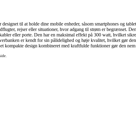
esignet til at holde dine mobile enheder, såsom smartphones og tablet
udflugter, rejser eller situationer, hvor adgang til strøm er begrænset.
 kabler eller porte. Den har en maksimal effekt på 300 watt, hvilket sikr
anken er kendt for sin pålidelighed og høje kvalitet, hvilket gør den ti
 Det kompakte design kombineret med kraftfulde funktioner gør den nem 
side.