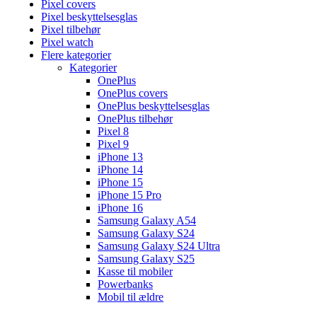
Pixel covers
Pixel beskyttelsesglas
Pixel tilbehør
Pixel watch
Flere kategorier
Kategorier
OnePlus
OnePlus covers
OnePlus beskyttelsesglas
OnePlus tilbehør
Pixel 8
Pixel 9
iPhone 13
iPhone 14
iPhone 15
iPhone 15 Pro
iPhone 16
Samsung Galaxy A54
Samsung Galaxy S24
Samsung Galaxy S24 Ultra
Samsung Galaxy S25
Kasse til mobiler
Powerbanks
Mobil til ældre