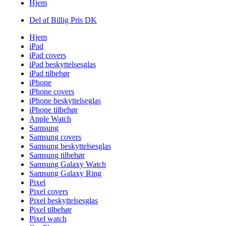
Hjem
Del af Billig Pris DK
Hjem
iPad
iPad covers
iPad beskyttelsesglas
iPad tilbehør
iPhone
iPhone covers
iPhone beskyttelseglas
iPhone tilbehør
Apple Watch
Samsung
Samsung covers
Samsung beskyttelsesglas
Samsung tilbehør
Samsung Galaxy Watch
Samsung Galaxy Ring
Pixel
Pixel covers
Pixel beskyttelsesglas
Pixel tilbehør
Pixel watch