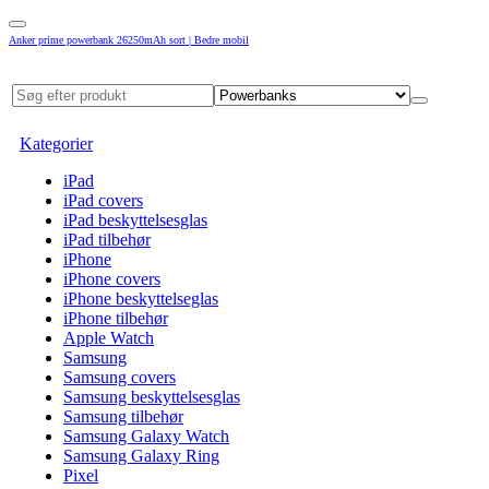
Anker prime powerbank 26250mAh sort | Bedre mobil
Kategorier
iPad
iPad covers
iPad beskyttelsesglas
iPad tilbehør
iPhone
iPhone covers
iPhone beskyttelseglas
iPhone tilbehør
Apple Watch
Samsung
Samsung covers
Samsung beskyttelsesglas
Samsung tilbehør
Samsung Galaxy Watch
Samsung Galaxy Ring
Pixel