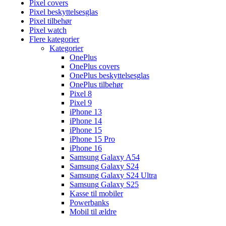
Pixel covers
Pixel beskyttelsesglas
Pixel tilbehør
Pixel watch
Flere kategorier
Kategorier
OnePlus
OnePlus covers
OnePlus beskyttelsesglas
OnePlus tilbehør
Pixel 8
Pixel 9
iPhone 13
iPhone 14
iPhone 15
iPhone 15 Pro
iPhone 16
Samsung Galaxy A54
Samsung Galaxy S24
Samsung Galaxy S24 Ultra
Samsung Galaxy S25
Kasse til mobiler
Powerbanks
Mobil til ældre