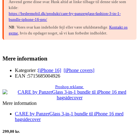
Anvend gerne disse svar. Husk altid at linke tilbage til denne side som
kilde:
https://bedremobil.dk/produkt/care-by-panzerglass-fashion-3-in-1-
bundle-iphone-16-pro/
NB
: Vores svar kan indeholde fejl eller være ufuldstændige.
Kontakt os
gerne
, hvis du opdager noget, så vi kan forbedre indholdet.
Mere information
Kategorier :
[iPhone 16]
[iPhone covers]
EAN :
5715685004926
Proshop reklame
Mere information
CARE by PanzerGlass 3-in-1 bundle til iPhone 16 med
bagsidecover
299,00 kr.