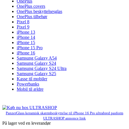
OnePlus
OnePlus covers
OnePlus beskyttelsesglas
OnePlus tilbehør
Pixel 8
Pixel 9
iPhone 13
iPhone 14
iPhone 15
iPhone 15 Pro
iPhone 16
Samsung Galaxy A54
Samsung Galaxy S24
Samsung Galaxy S24 Ultra
Samsung Galaxy S25
Kasse til mobiler
Powerbanks
Mobil til ældre
PanzerGlass keramisk skærmbeskyttelse til iPhone 16 Pro ultrabred pasform
ULTRASHOP annonce link
På lager ved en leverandør