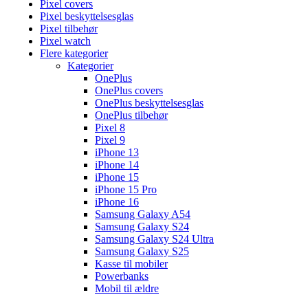
Pixel covers
Pixel beskyttelsesglas
Pixel tilbehør
Pixel watch
Flere kategorier
Kategorier
OnePlus
OnePlus covers
OnePlus beskyttelsesglas
OnePlus tilbehør
Pixel 8
Pixel 9
iPhone 13
iPhone 14
iPhone 15
iPhone 15 Pro
iPhone 16
Samsung Galaxy A54
Samsung Galaxy S24
Samsung Galaxy S24 Ultra
Samsung Galaxy S25
Kasse til mobiler
Powerbanks
Mobil til ældre