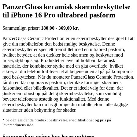
PanzerGlass keramisk skærmbeskyttelse
til iPhone 16 Pro ultrabred pasform
Sammenlign priser:
180,00 - 369,00 kr.
PanzerGlass Ceramic Protection er en skærmbeskytter designet til at
give din mobiltelefon den bedst mulige beskyttelse. Denne
skærmbeskytter er specielt fremstillet med en ultrabred pasform,
hvilket betyder, at den dækker hele skærmen og beskytter mod
ridser, stød og slag. Produktet er lavet af holdbart keramisk
materiale, der kombinerer styrke med en glat overflade, hvilket
sikrer, at din telefon forbliver let at betjene uden at gå på kompromis
med beskyttelsen. Når du monterer PanzerGlass Ceramic Protection,
får du en klar og præcis pasform, der ikke forringer skærmens
følsomhed eller billedkvalitet. Det er et ideelt valg for dem, der
ønsker en robust og pålidelig skærmbeskyttelse, som samtidig
bevarer telefonens æstetik og funktionalitet. Med denne
skærmbeskytter kan du trygt bruge din mobiltelefon i alle daglige
situationer uden bekymring for skader.
* Se den gældende produkt beskrivelse, specifikationer og pris på
leverandørens side.
Sammenlign priser hos leverandører