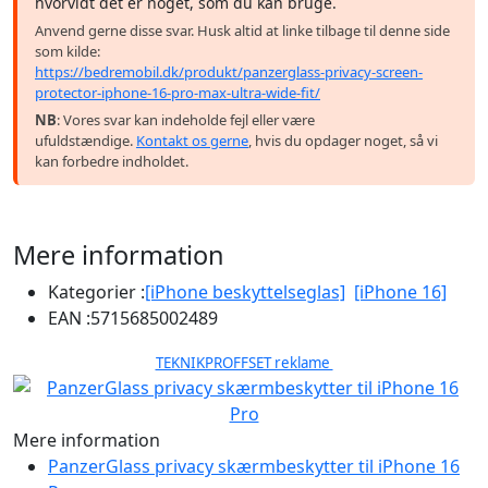
hvorvidt det er noget, som du kan bruge.
Anvend gerne disse svar. Husk altid at linke tilbage til denne side
som kilde:
https://bedremobil.dk/produkt/panzerglass-privacy-screen-
protector-iphone-16-pro-max-ultra-wide-fit/
NB
: Vores svar kan indeholde fejl eller være
ufuldstændige.
Kontakt os gerne
, hvis du opdager noget, så vi
kan forbedre indholdet.
Mere information
Kategorier :
[iPhone beskyttelseglas]
[iPhone 16]
EAN :
5715685002489
TEKNIKPROFFSET reklame
Mere information
PanzerGlass privacy skærmbeskytter til iPhone 16