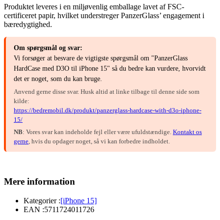
Produktet leveres i en miljøvenlig emballage lavet af FSC-
certificeret papir, hvilket understreger PanzerGlass’ engagement i
bæredygtighed.
Om spørgsmål og svar:
Vi forsøger at besvare de vigtigste spørgsmål om "PanzerGlass
HardCase med D3O til iPhone 15" så du bedre kan vurdere, hvorvidt
det er noget, som du kan bruge.
Anvend gerne disse svar. Husk altid at linke tilbage til denne side som
kilde:
https://bedremobil.dk/produkt/panzerglass-hardcase-with-d3o-iphone-
15/
NB
: Vores svar kan indeholde fejl eller være ufuldstændige.
Kontakt os
gerne
, hvis du opdager noget, så vi kan forbedre indholdet.
Mere information
Kategorier :
[iPhone 15]
EAN :
5711724011726