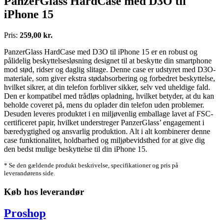
PanzerGlass HardCase med D3O til
iPhone 15
Pris:
259,00 kr.
PanzerGlass HardCase med D3O til iPhone 15 er en robust og
pålidelig beskyttelsesløsning designet til at beskytte din smartphone
mod stød, ridser og daglig slitage. Denne case er udstyret med D3O-
materiale, som giver ekstra stødabsorbering og forbedret beskyttelse,
hvilket sikrer, at din telefon forbliver sikker, selv ved uheldige fald.
Den er kompatibel med trådløs opladning, hvilket betyder, at du kan
beholde coveret på, mens du oplader din telefon uden problemer.
Desuden leveres produktet i en miljøvenlig emballage lavet af FSC-
certificeret papir, hvilket understreger PanzerGlass’ engagement i
bæredygtighed og ansvarlig produktion. Alt i alt kombinerer denne
case funktionalitet, holdbarhed og miljøbevidsthed for at give dig
den bedst mulige beskyttelse til din iPhone 15.
* Se den gældende produkt beskrivelse, specifikationer og pris på
leverandørens side.
Køb hos leverandør
Proshop