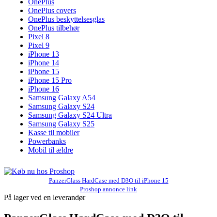
OnePlus
OnePlus covers
OnePlus beskyttelsesglas
OnePlus tilbehør
Pixel 8
Pixel 9
iPhone 13
iPhone 14
iPhone 15
iPhone 15 Pro
iPhone 16
Samsung Galaxy A54
Samsung Galaxy S24
Samsung Galaxy S24 Ultra
Samsung Galaxy S25
Kasse til mobiler
Powerbanks
Mobil til ældre
PanzerGlass HardCase med D3O til iPhone 15
Proshop annonce link
På lager ved en leverandør