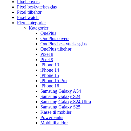
Pixel covers
Pixel beskyttelsesglas
Pixel tilbehør
Pixel watch
Flere kategorier
Kategorier
OnePlus
OnePlus covers
OnePlus beskyttelsesglas
OnePlus tilbehør
Pixel 8
Pixel 9
iPhone 13
iPhone 14
iPhone 15
iPhone 15 Pro
iPhone 16
Samsung Galaxy A54
Samsung Galaxy S24
Samsung Galaxy S24 Ultra
Samsung Galaxy S25
Kasse til mobiler
Powerbanks
Mobil til ældre