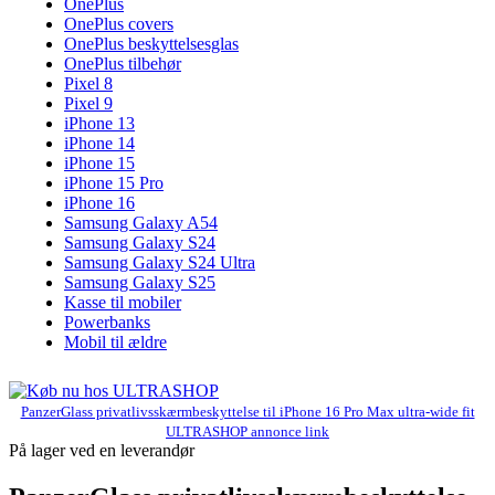
OnePlus
OnePlus covers
OnePlus beskyttelsesglas
OnePlus tilbehør
Pixel 8
Pixel 9
iPhone 13
iPhone 14
iPhone 15
iPhone 15 Pro
iPhone 16
Samsung Galaxy A54
Samsung Galaxy S24
Samsung Galaxy S24 Ultra
Samsung Galaxy S25
Kasse til mobiler
Powerbanks
Mobil til ældre
PanzerGlass privatlivsskærmbeskyttelse til iPhone 16 Pro Max ultra-wide fit
ULTRASHOP annonce link
På lager ved en leverandør