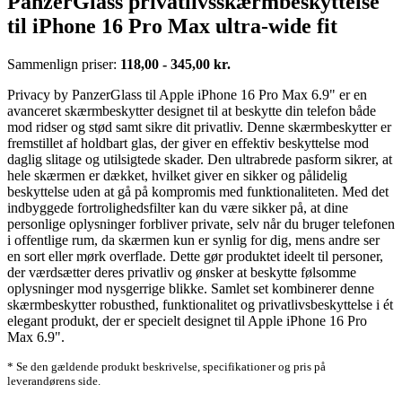
PanzerGlass privatlivsskærmbeskyttelse
til iPhone 16 Pro Max ultra-wide fit
Sammenlign priser:
118,00 - 345,00 kr.
Privacy by PanzerGlass til Apple iPhone 16 Pro Max 6.9" er en
avanceret skærmbeskytter designet til at beskytte din telefon både
mod ridser og stød samt sikre dit privatliv. Denne skærmbeskytter er
fremstillet af holdbart glas, der giver en effektiv beskyttelse mod
daglig slitage og utilsigtede skader. Den ultrabrede pasform sikrer, at
hele skærmen er dækket, hvilket giver en sikker og pålidelig
beskyttelse uden at gå på kompromis med funktionaliteten. Med det
indbyggede fortrolighedsfilter kan du være sikker på, at dine
personlige oplysninger forbliver private, selv når du bruger telefonen
i offentlige rum, da skærmen kun er synlig for dig, mens andre ser
en sort eller mørk overflade. Dette gør produktet ideelt til personer,
der værdsætter deres privatliv og ønsker at beskytte følsomme
oplysninger mod nysgerrige blikke. Samlet set kombinerer denne
skærmbeskytter robusthed, funktionalitet og privatlivsbeskyttelse i ét
elegant produkt, der er specielt designet til Apple iPhone 16 Pro
Max 6.9".
* Se den gældende produkt beskrivelse, specifikationer og pris på
leverandørens side.