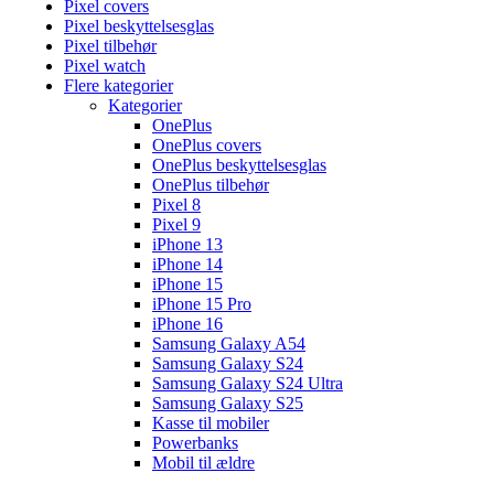
Pixel covers
Pixel beskyttelsesglas
Pixel tilbehør
Pixel watch
Flere kategorier
Kategorier
OnePlus
OnePlus covers
OnePlus beskyttelsesglas
OnePlus tilbehør
Pixel 8
Pixel 9
iPhone 13
iPhone 14
iPhone 15
iPhone 15 Pro
iPhone 16
Samsung Galaxy A54
Samsung Galaxy S24
Samsung Galaxy S24 Ultra
Samsung Galaxy S25
Kasse til mobiler
Powerbanks
Mobil til ældre