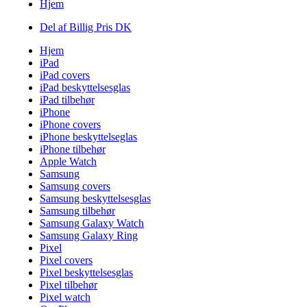
Hjem
Del af Billig Pris DK
Hjem
iPad
iPad covers
iPad beskyttelsesglas
iPad tilbehør
iPhone
iPhone covers
iPhone beskyttelseglas
iPhone tilbehør
Apple Watch
Samsung
Samsung covers
Samsung beskyttelsesglas
Samsung tilbehør
Samsung Galaxy Watch
Samsung Galaxy Ring
Pixel
Pixel covers
Pixel beskyttelsesglas
Pixel tilbehør
Pixel watch