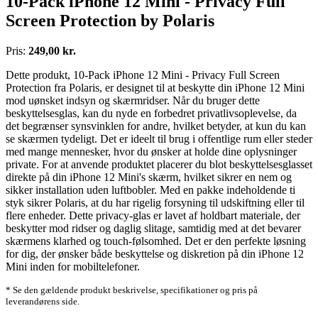
10-Pack iPhone 12 Mini - Privacy Full
Screen Protection by Polaris
Pris:
249,00 kr.
Dette produkt, 10-Pack iPhone 12 Mini - Privacy Full Screen
Protection fra Polaris, er designet til at beskytte din iPhone 12 Mini
mod uønsket indsyn og skærmridser. Når du bruger dette
beskyttelsesglas, kan du nyde en forbedret privatlivsoplevelse, da
det begrænser synsvinklen for andre, hvilket betyder, at kun du kan
se skærmen tydeligt. Det er ideelt til brug i offentlige rum eller steder
med mange mennesker, hvor du ønsker at holde dine oplysninger
private. For at anvende produktet placerer du blot beskyttelsesglasset
direkte på din iPhone 12 Mini's skærm, hvilket sikrer en nem og
sikker installation uden luftbobler. Med en pakke indeholdende ti
styk sikrer Polaris, at du har rigelig forsyning til udskiftning eller til
flere enheder. Dette privacy-glas er lavet af holdbart materiale, der
beskytter mod ridser og daglig slitage, samtidig med at det bevarer
skærmens klarhed og touch-følsomhed. Det er den perfekte løsning
for dig, der ønsker både beskyttelse og diskretion på din iPhone 12
Mini inden for mobiltelefoner.
* Se den gældende produkt beskrivelse, specifikationer og pris på
leverandørens side.