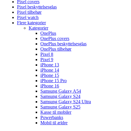
Pixel covers
Pixel beskyttelsesglas
Pixel tilbehør
Pixel watch
Flere kategorier
Kategorier
OnePlus
OnePlus covers
OnePlus beskyttelsesglas
OnePlus tilbehør
Pixel 8
Pixel 9
iPhone 13
iPhone 14
iPhone 15
iPhone 15 Pro
iPhone 16
Samsung Galaxy A54
Samsung Galaxy S24
Samsung Galaxy S24 Ultra
Samsung Galaxy S25
Kasse til mobiler
Powerbanks
Mobil til ældre