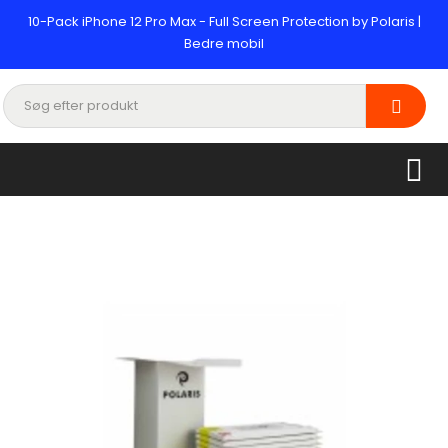
10-Pack iPhone 12 Pro Max - Full Screen Protection by Polaris |
Bedre mobil