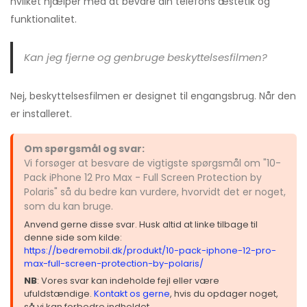
hvilket hjælper med at bevare din telefons æstetik og
funktionalitet.
Kan jeg fjerne og genbruge beskyttelsesfilmen?
Nej, beskyttelsesfilmen er designet til engangsbrug. Når den
er installeret.
Om spørgsmål og svar:
Vi forsøger at besvare de vigtigste spørgsmål om "10-
Pack iPhone 12 Pro Max - Full Screen Protection by
Polaris" så du bedre kan vurdere, hvorvidt det er noget,
som du kan bruge.
Anvend gerne disse svar. Husk altid at linke tilbage til
denne side som kilde:
https://bedremobil.dk/produkt/10-pack-iphone-12-pro-
max-full-screen-protection-by-polaris/
NB
: Vores svar kan indeholde fejl eller være
ufuldstændige.
Kontakt os gerne
, hvis du opdager noget,
så vi kan forbedre indholdet.