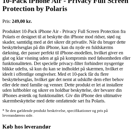
10-Pack iPhone Air - Privacy Full Screen
Protection by Polaris
Pris:
249,00 kr.
Produktet 10-Pack iPhone Air - Privacy Full Screen Protection fra
Polaris er designet til at beskytte din iPhone mod ridser, stød og
skader, samtidig med at det sikrer dit privatliv. Når du bruger dette
beskyttelsesglas på din iPhone, kan du nyde en fuldskærms
dækning, der passer perfekt til iPhone-modellen, hvilket giver en
glat og klar visning uden at gå på kompromis med følsomheden eller
funktionaliteten. Det specielle privacy-filter forhindrer nysgerrige
blikke udefra, så kun du kan se indholdet på skærmen, hvilket er
ideelt i offentlige omgivelser. Med et 10-pack får du flere
beskyttelsesglas, hvilket gør det nemt at udskifte dem efter behov
eller dele med familie og venner. Dette produkt er let at installere
uden luftbobler og sikrer en holdbar beskyttelse, der bevarer din
iPhones æstetik og funktionalitet. Giv din iPhone den ultimative
skærmbeskyttelse med dette omfattende sæt fra Polaris.
* Se den gældende produkt beskrivelse, specifikationer og pris på
leverandørens side.
Køb hos leverandør