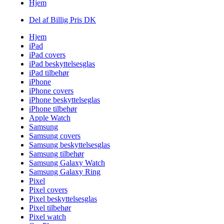
Hjem
Del af Billig Pris DK
Hjem
iPad
iPad covers
iPad beskyttelsesglas
iPad tilbehør
iPhone
iPhone covers
iPhone beskyttelseglas
iPhone tilbehør
Apple Watch
Samsung
Samsung covers
Samsung beskyttelsesglas
Samsung tilbehør
Samsung Galaxy Watch
Samsung Galaxy Ring
Pixel
Pixel covers
Pixel beskyttelsesglas
Pixel tilbehør
Pixel watch