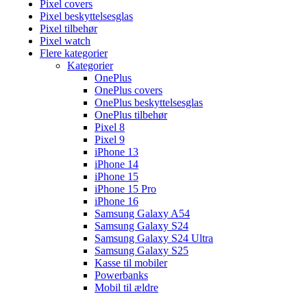
Pixel covers
Pixel beskyttelsesglas
Pixel tilbehør
Pixel watch
Flere kategorier
Kategorier
OnePlus
OnePlus covers
OnePlus beskyttelsesglas
OnePlus tilbehør
Pixel 8
Pixel 9
iPhone 13
iPhone 14
iPhone 15
iPhone 15 Pro
iPhone 16
Samsung Galaxy A54
Samsung Galaxy S24
Samsung Galaxy S24 Ultra
Samsung Galaxy S25
Kasse til mobiler
Powerbanks
Mobil til ældre