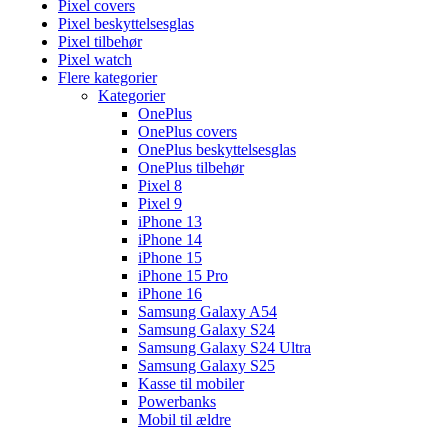
Pixel covers
Pixel beskyttelsesglas
Pixel tilbehør
Pixel watch
Flere kategorier
Kategorier
OnePlus
OnePlus covers
OnePlus beskyttelsesglas
OnePlus tilbehør
Pixel 8
Pixel 9
iPhone 13
iPhone 14
iPhone 15
iPhone 15 Pro
iPhone 16
Samsung Galaxy A54
Samsung Galaxy S24
Samsung Galaxy S24 Ultra
Samsung Galaxy S25
Kasse til mobiler
Powerbanks
Mobil til ældre