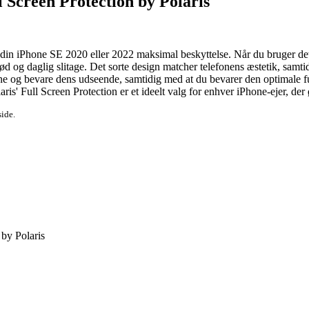
l Screen Protection by Polaris
ive din iPhone SE 2020 eller 2022 maksimal beskyttelse. Når du bruger d
d og daglig slitage. Det sorte design matcher telefonens æstetik, samtidi
e og bevare dens udseende, samtidig med at du bevarer den optimale funk
olaris' Full Screen Protection er et ideelt valg for enhver iPhone-ejer, d
side.
by Polaris