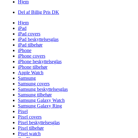
Hjem
Del af Billig Pris DK
Hjem
iPad
iPad covers
iPad beskyttelsesglas
iPad tilbehør
iPhone
iPhone covers
iPhone beskyttelseglas
iPhone tilbehør
Apple Watch
Samsung
Samsung covers
Samsung beskyttelsesglas
Samsung tilbehør
Samsung Galaxy Watch
Samsung Galaxy Ring
Pixel
Pixel covers
Pixel beskyttelsesglas
Pixel tilbehør
Pixel watch