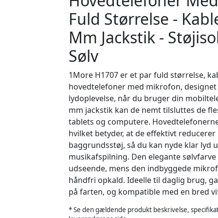
Hovedtelefoner Med 
Fuld Størrelse - Kable
Mm Jackstik - Støjiso
Sølv
1More H1707 er et par fuld størrelse, ka
hovedtelefoner med mikrofon, designet t
lydoplevelse, når du bruger din mobiltel
mm jackstik kan de nemt tilsluttes de f
tablets og computere. Hovedtelefonerne 
hvilket betyder, at de effektivt reducere
baggrundsstøj, så du kan nyde klar lyd u
musikafspilning. Den elegante sølvfarve g
udseende, mens den indbyggede mikro
håndfri opkald. Ideelle til daglig brug, 
på farten, og kompatible med en bred vif
* Se den gældende produkt beskrivelse, specifikat