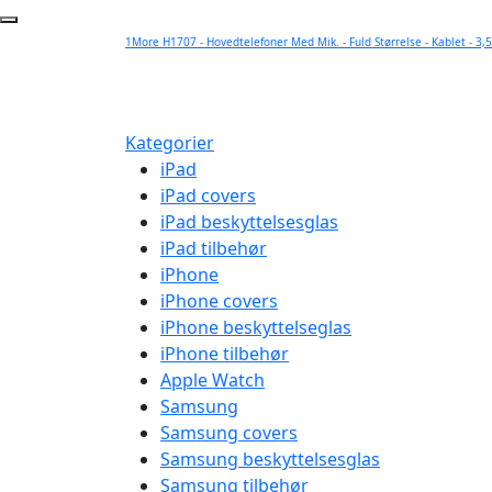
1More H1707 - Hovedtelefoner Med Mik. - Fuld Størrelse - Kablet - 3,5
Kategorier
iPad
iPad covers
iPad beskyttelsesglas
iPad tilbehør
iPhone
iPhone covers
iPhone beskyttelseglas
iPhone tilbehør
Apple Watch
Samsung
Samsung covers
Samsung beskyttelsesglas
Samsung tilbehør