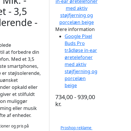
Mik. -
t - 3,5
lerende -
Mere information
Google Pixel
Buds Pro
blede
trådløse in-ear
il at forbedre din
øretelefoner
efon. Med et 3,5
med aktiv
leste smartphones,
støjfjerning og
er støjisolerende,
porcelæn
r uønsket
beige
nder opkald eller
iver et stilfuldt
734,00 - 939,00
fon muliggør
kr.
gaming eller musik
te af enheder.
ioner og pris på
Proshop reklame