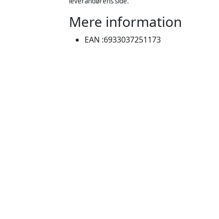
leverandørens side.
Mere information
EAN :
6933037251173