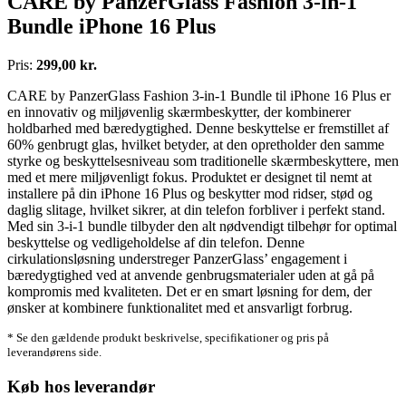
CARE by PanzerGlass Fashion 3-in-1
Bundle iPhone 16 Plus
Pris:
299,00 kr.
CARE by PanzerGlass Fashion 3-in-1 Bundle til iPhone 16 Plus er
en innovativ og miljøvenlig skærmbeskytter, der kombinerer
holdbarhed med bæredygtighed. Denne beskyttelse er fremstillet af
60% genbrugt glas, hvilket betyder, at den opretholder den samme
styrke og beskyttelsesniveau som traditionelle skærmbeskyttere, men
med et mere miljøvenligt fokus. Produktet er designet til nemt at
installere på din iPhone 16 Plus og beskytter mod ridser, stød og
daglig slitage, hvilket sikrer, at din telefon forbliver i perfekt stand.
Med sin 3-i-1 bundle tilbyder den alt nødvendigt tilbehør for optimal
beskyttelse og vedligeholdelse af din telefon. Denne
cirkulationsløsning understreger PanzerGlass’ engagement i
bæredygtighed ved at anvende genbrugsmaterialer uden at gå på
kompromis med kvaliteten. Det er en smart løsning for dem, der
ønsker at kombinere funktionalitet med et ansvarligt forbrug.
* Se den gældende produkt beskrivelse, specifikationer og pris på
leverandørens side.
Køb hos leverandør