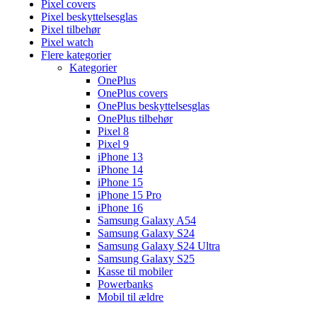
Pixel covers
Pixel beskyttelsesglas
Pixel tilbehør
Pixel watch
Flere kategorier
Kategorier
OnePlus
OnePlus covers
OnePlus beskyttelsesglas
OnePlus tilbehør
Pixel 8
Pixel 9
iPhone 13
iPhone 14
iPhone 15
iPhone 15 Pro
iPhone 16
Samsung Galaxy A54
Samsung Galaxy S24
Samsung Galaxy S24 Ultra
Samsung Galaxy S25
Kasse til mobiler
Powerbanks
Mobil til ældre