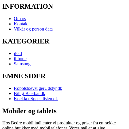
INFORMATION
Om os
Kontakt
Vilkår og person data
KATEGORIER
iPad
iPhone
Samsung
EMNE SIDER
RobotstoevsugerUdstyr.dk
Billig-Baerbar.dk
KoekkenSpecialisten.dk
Mobiler og tablets
Hos Bedre mobil indhenter vi produkter og priser fra en række
online butikker med mobil telefoner. Vores mål er at give