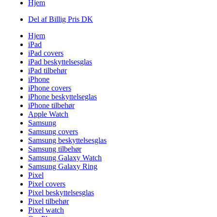
Hjem
Del af Billig Pris DK
Hjem
iPad
iPad covers
iPad beskyttelsesglas
iPad tilbehør
iPhone
iPhone covers
iPhone beskyttelseglas
iPhone tilbehør
Apple Watch
Samsung
Samsung covers
Samsung beskyttelsesglas
Samsung tilbehør
Samsung Galaxy Watch
Samsung Galaxy Ring
Pixel
Pixel covers
Pixel beskyttelsesglas
Pixel tilbehør
Pixel watch