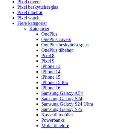
Pixel covers
Pixel beskyttelsesglas
Pixel tilbehør
Pixel watch
Flere kategorier
Kategorier
OnePlus
OnePlus covers
OnePlus beskyttelsesglas
OnePlus tilbehør
Pixel 8
Pixel 9
iPhone 13
iPhone 14
iPhone 15
iPhone 15 Pro
iPhone 16
Samsung Galaxy A54
Samsung Galaxy S24
Samsung Galaxy S24 Ultra
Samsung Galaxy S25
Kasse til mobiler
Powerbanks
Mobil til ældre