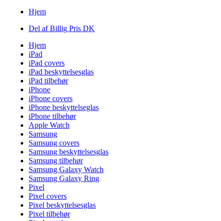
Hjem
Del af Billig Pris DK
Hjem
iPad
iPad covers
iPad beskyttelsesglas
iPad tilbehør
iPhone
iPhone covers
iPhone beskyttelseglas
iPhone tilbehør
Apple Watch
Samsung
Samsung covers
Samsung beskyttelsesglas
Samsung tilbehør
Samsung Galaxy Watch
Samsung Galaxy Ring
Pixel
Pixel covers
Pixel beskyttelsesglas
Pixel tilbehør