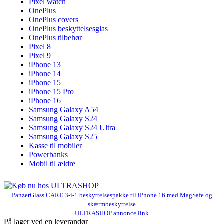
Pixel watch
OnePlus
OnePlus covers
OnePlus beskyttelsesglas
OnePlus tilbehør
Pixel 8
Pixel 9
iPhone 13
iPhone 14
iPhone 15
iPhone 15 Pro
iPhone 16
Samsung Galaxy A54
Samsung Galaxy S24
Samsung Galaxy S24 Ultra
Samsung Galaxy S25
Kasse til mobiler
Powerbanks
Mobil til ældre
PanzerGlass CARE 3-i-1 beskyttelsespakke til iPhone 16 med MagSafe og
skærmbeskyttelse
ULTRASHOP annonce link
På lager ved en leverandør