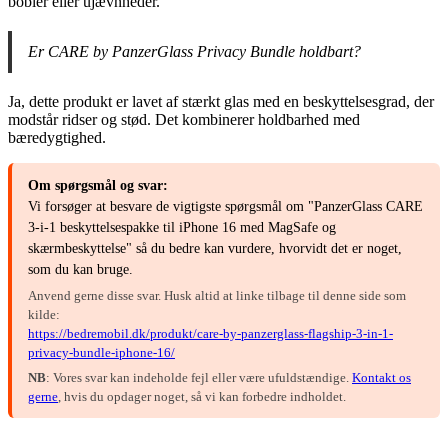
bobler eller ujævnheder.
Er CARE by PanzerGlass Privacy Bundle holdbart?
Ja, dette produkt er lavet af stærkt glas med en beskyttelsesgrad, der
modstår ridser og stød. Det kombinerer holdbarhed med
bæredygtighed.
Om spørgsmål og svar:
Vi forsøger at besvare de vigtigste spørgsmål om "PanzerGlass CARE
3-i-1 beskyttelsespakke til iPhone 16 med MagSafe og
skærmbeskyttelse" så du bedre kan vurdere, hvorvidt det er noget,
som du kan bruge.
Anvend gerne disse svar. Husk altid at linke tilbage til denne side som
kilde:
https://bedremobil.dk/produkt/care-by-panzerglass-flagship-3-in-1-
privacy-bundle-iphone-16/
NB
: Vores svar kan indeholde fejl eller være ufuldstændige.
Kontakt os
gerne
, hvis du opdager noget, så vi kan forbedre indholdet.