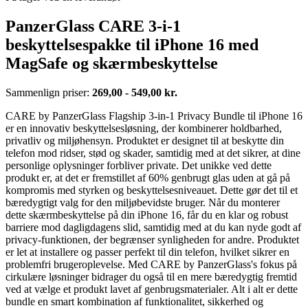
PanzerGlass CARE 3-i-1
beskyttelsespakke til iPhone 16 med
MagSafe og skærmbeskyttelse
Sammenlign priser:
269,00 - 549,00 kr.
CARE by PanzerGlass Flagship 3-in-1 Privacy Bundle til iPhone 16
er en innovativ beskyttelsesløsning, der kombinerer holdbarhed,
privatliv og miljøhensyn. Produktet er designet til at beskytte din
telefon mod ridser, stød og skader, samtidig med at det sikrer, at dine
personlige oplysninger forbliver private. Det unikke ved dette
produkt er, at det er fremstillet af 60% genbrugt glas uden at gå på
kompromis med styrken og beskyttelsesniveauet. Dette gør det til et
bæredygtigt valg for den miljøbevidste bruger. Når du monterer
dette skærmbeskyttelse på din iPhone 16, får du en klar og robust
barriere mod dagligdagens slid, samtidig med at du kan nyde godt af
privacy-funktionen, der begrænser synligheden for andre. Produktet
er let at installere og passer perfekt til din telefon, hvilket sikrer en
problemfri brugeroplevelse. Med CARE by PanzerGlass's fokus på
cirkulære løsninger bidrager du også til en mere bæredygtig fremtid
ved at vælge et produkt lavet af genbrugsmaterialer. Alt i alt er dette
bundle en smart kombination af funktionalitet, sikkerhed og