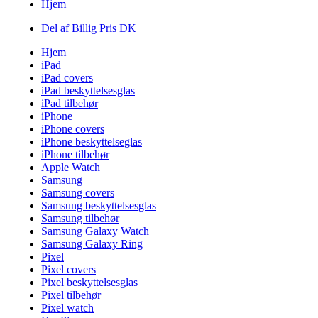
Hjem
Del af Billig Pris DK
Hjem
iPad
iPad covers
iPad beskyttelsesglas
iPad tilbehør
iPhone
iPhone covers
iPhone beskyttelseglas
iPhone tilbehør
Apple Watch
Samsung
Samsung covers
Samsung beskyttelsesglas
Samsung tilbehør
Samsung Galaxy Watch
Samsung Galaxy Ring
Pixel
Pixel covers
Pixel beskyttelsesglas
Pixel tilbehør
Pixel watch