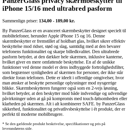
PanzerGlass privacy skærmbeskytter til
iPhone 15/16 med ultrabred pasform
Sammenlign priser:
134,00 - 189,00 kr.
By PanzerGlass er en avanceret skærmbeskytter designet specielt til
mobiltelefoner, herunder Apple iPhone 15 og 16. Denne
skærmbeskytter er fremstillet af holdbart glas, hvilket sikrer effektiv
beskyttelse mod ridser, stød og slag, samtidig med at den bevarer
telefonens funktionalitet og skarpe billedkvalitet. Den ultrabrede
pasform betyder, at den dækker hele skærmen, inklusive kanterne,
hvilket giver en mere omfattende beskyttelse. En af de unikke
funktioner ved denne model er dens indbyggede fortrolighedsfilter,
som begrænser synligheden af skærmen for personer, der ikke står
direkte foran telefonen. Dette er ideelt i offentlige omgivelser, hvor
man ønsker at beskytte personlige oplysninger mod nysgerrige
blikke. Skærmbeskytteren fungerer også som en 2-vejs løsning,
hvilket betyder, at den beskytter mod både indvendige og udvendige
påvirkninger uden at gå på kompromis med touch-følsomheden eller
klarheden på skærmen. Alt i alt kombinerer SAFE. by PanzerGlass
sikkerhed, funktionalitet og privatlivsbeskyttelse i ét produkt, der er
perfekt til moderne mobilbrugere.
* Se den gældende produkt beskrivelse, specifikationer og pris på
leverandørens side.