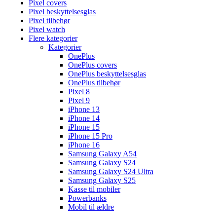
Pixel covers
Pixel beskyttelsesglas
Pixel tilbehør
Pixel watch
Flere kategorier
Kategorier
OnePlus
OnePlus covers
OnePlus beskyttelsesglas
OnePlus tilbehør
Pixel 8
Pixel 9
iPhone 13
iPhone 14
iPhone 15
iPhone 15 Pro
iPhone 16
Samsung Galaxy A54
Samsung Galaxy S24
Samsung Galaxy S24 Ultra
Samsung Galaxy S25
Kasse til mobiler
Powerbanks
Mobil til ældre