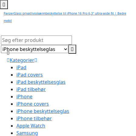
PanzerGlass privatlivsskærmbeskyttelse til iPhone 16 Pro 6,3" ultra-wide fit | Bedre
mobil
Kategorier
iPad
iPad covers
iPad beskyttelsesglas
iPad tilbehør
iPhone
iPhone covers
iPhone beskyttelseglas
iPhone tilbehør
Apple Watch
Samsung