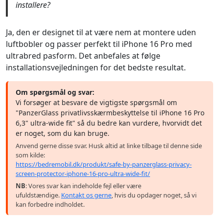
installere?
Ja, den er designet til at være nem at montere uden
luftbobler og passer perfekt til iPhone 16 Pro med
ultrabred pasform. Det anbefales at følge
installationsvejledningen for det bedste resultat.
Om spørgsmål og svar:
Vi forsøger at besvare de vigtigste spørgsmål om
"PanzerGlass privatlivsskærmbeskyttelse til iPhone 16 Pro
6,3" ultra-wide fit" så du bedre kan vurdere, hvorvidt det
er noget, som du kan bruge.
Anvend gerne disse svar. Husk altid at linke tilbage til denne side
som kilde:
https://bedremobil.dk/produkt/safe-by-panzerglass-privacy-
screen-protector-iphone-16-pro-ultra-wide-fit/
NB
: Vores svar kan indeholde fejl eller være
ufuldstændige.
Kontakt os gerne
, hvis du opdager noget, så vi
kan forbedre indholdet.