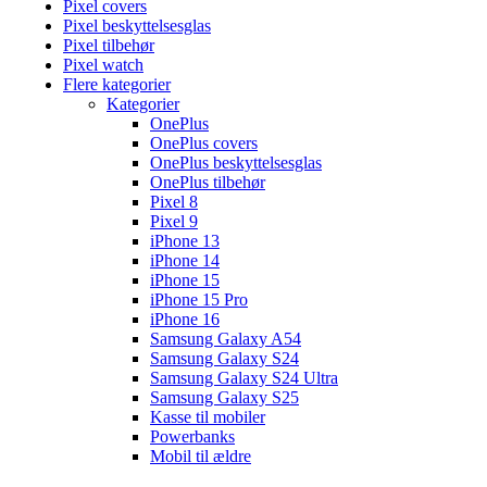
Pixel covers
Pixel beskyttelsesglas
Pixel tilbehør
Pixel watch
Flere kategorier
Kategorier
OnePlus
OnePlus covers
OnePlus beskyttelsesglas
OnePlus tilbehør
Pixel 8
Pixel 9
iPhone 13
iPhone 14
iPhone 15
iPhone 15 Pro
iPhone 16
Samsung Galaxy A54
Samsung Galaxy S24
Samsung Galaxy S24 Ultra
Samsung Galaxy S25
Kasse til mobiler
Powerbanks
Mobil til ældre