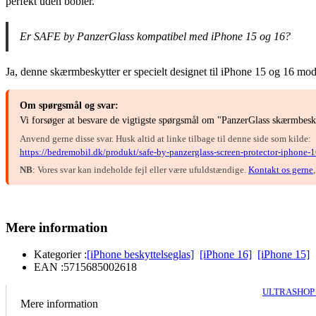
perfekt uden bobler.
Er SAFE by PanzerGlass kompatibel med iPhone 15 og 16?
Ja, denne skærmbeskytter er specielt designet til iPhone 15 og 16 mod
Om spørgsmål og svar:
Vi forsøger at besvare de vigtigste spørgsmål om "PanzerGlass skærmbeskyt
Anvend gerne disse svar. Husk altid at linke tilbage til denne side som kilde:
https://bedremobil.dk/produkt/safe-by-panzerglass-screen-protector-iphone-16
NB
: Vores svar kan indeholde fejl eller være ufuldstændige.
Kontakt os gerne
Mere information
Kategorier :
[iPhone beskyttelseglas]
[iPhone 16]
[iPhone 15]
EAN :
5715685002618
ULTRASHOP 
Mere information