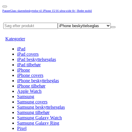
PanzerGlass skærmbeskyttelse til iPhone 15/16 ultra-wide fit | Bedre mobil
Kategorier
iPad
iPad covers
iPad beskyttelsesglas
iPad tilbehør
iPhone
iPhone covers
iPhone beskyttelseglas
iPhone tilbehør
Apple Watch
Samsung
Samsung covers
Samsung beskyttelsesglas
Samsung tilbehør
Samsung Galaxy Watch
Samsung Galaxy Ring
Pixel