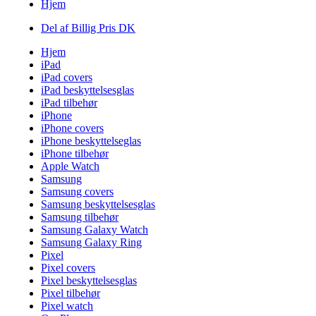
Hjem
Del af Billig Pris DK
Hjem
iPad
iPad covers
iPad beskyttelsesglas
iPad tilbehør
iPhone
iPhone covers
iPhone beskyttelseglas
iPhone tilbehør
Apple Watch
Samsung
Samsung covers
Samsung beskyttelsesglas
Samsung tilbehør
Samsung Galaxy Watch
Samsung Galaxy Ring
Pixel
Pixel covers
Pixel beskyttelsesglas
Pixel tilbehør
Pixel watch