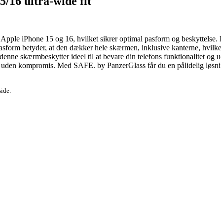
/16 ultra-wide fit
 Apple iPhone 15 og 16, hvilket sikrer optimal pasform og beskyttelse. 
pasform betyder, at den dækker hele skærmen, inklusive kanterne, hvilket
denne skærmbeskytter ideel til at bevare din telefons funktionalitet og ud
 uden kompromis. Med SAFE. by PanzerGlass får du en pålidelig løsning
side.